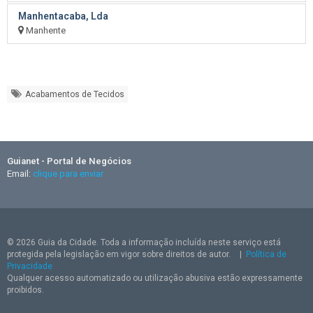
Manhentacaba, Lda
Manhente
Acabamentos de Tecidos
Guianet - Portal de Negócios
Email:
clique para enviar
© 2026 Guia da Cidade. Toda a informação incluída neste serviço está
protegida pela legislação em vigor sobre direitos de autor.
|
Política de
Privacidade
Qualquer acesso automatizado ou utilização abusiva estão expressamente
proibidos.