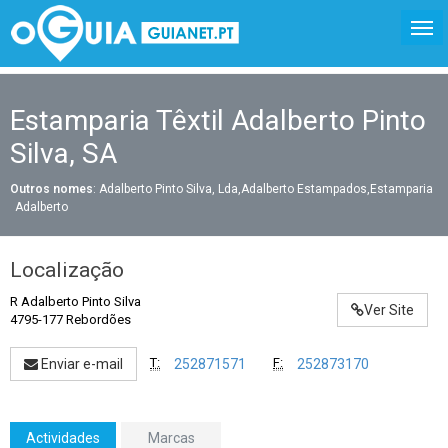
Estamparia Têxtil Adalberto Pinto
Silva, SA
Outros nomes
: Adalberto Pinto Silva, Lda,Adalberto Estampados,Estamparia
Adalberto
Localização
R Adalberto Pinto Silva
Ver Site
4795-177 Rebordões
T:
F:
Enviar e-mail
252871571
252873170
Actividades
Marcas