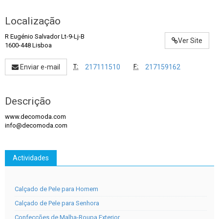
Localização
R Eugénio Salvador Lt-9-Lj-B
Ver Site
1600-448 Lisboa
T:
F:
Enviar e-mail
217111510
217159162
Descrição
www.decomoda.com
info@decomoda.com
Actividades
Calçado de Pele para Homem
Calçado de Pele para Senhora
Confecções de Malha-Roupa Exterior