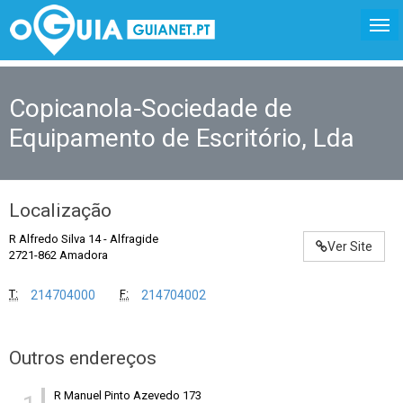
Copicanola-Sociedade de
Equipamento de Escritório, Lda
Localização
R Alfredo Silva 14
-
Alfragide
Ver Site
2721-862 Amadora
T:
F:
214704000
214704002
Outros endereços
R Manuel Pinto Azevedo 173