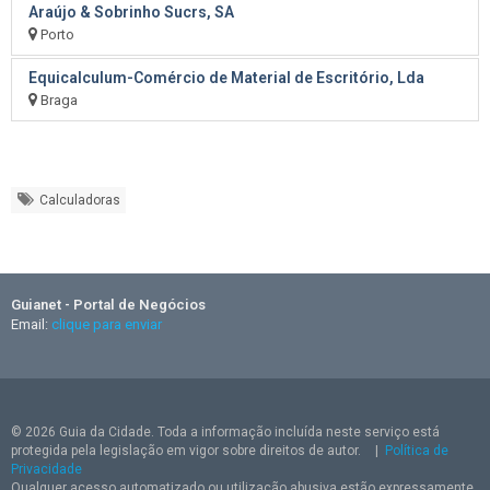
Araújo & Sobrinho Sucrs, SA
Porto
Equicalculum-Comércio de Material de Escritório, Lda
Braga
Calculadoras
Guianet - Portal de Negócios
Email:
clique para enviar
© 2026 Guia da Cidade. Toda a informação incluída neste serviço está
protegida pela legislação em vigor sobre direitos de autor.
|
Política de
Privacidade
Qualquer acesso automatizado ou utilização abusiva estão expressamente