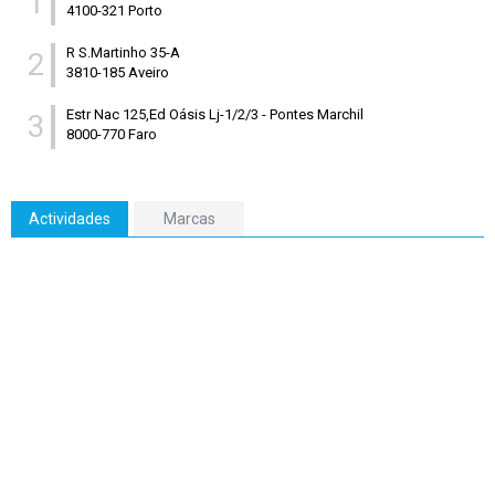
1
4100-321 Porto
R S.Martinho 35-A
2
3810-185 Aveiro
Estr Nac 125,Ed Oásis Lj-1/2/3
-
Pontes Marchil
3
8000-770 Faro
Actividades
Marcas