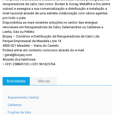
recuperadores de calor, tais como: Bodart & Gonay, Metalfire e Dru (entre
outras) e assegura a sua comercialização e distribuição e instalação a
nível nacional através de uma estreita colaboração com vários agentes
por todo o país.
Disponibiliza as mais recentes soluções no sector das energias
renováveis em Recuperadores de Calor, Salamandras ou Caldeiras a
Lenha, Gás ou Pellets.
Biojaq – Comércio e Distribuição de Recuperadores de Calor Lda
Parque Empresarial da Meadela Lote 14
4900-021 Meadela – Viana do Castelo
Poderá entrar em contacto connosco através do e-mail:
• geral@biojaq.com
Através dos telefones:
• +351 258845133 | +351 961625764
Actividades
Marcas
Aquecimento Central
Caldeiras
Fogões de Sala