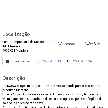
Localização
Parque Empresarial da Meadela Lote
Facebook
Ver Site
14
-
Meadela
4900-021 Meadela
T:
F:
Enviar e-mail
258 845 133
258 845 134
Descrição
A BIOJAQ surge em 2011 como marca vocacionada para o sector dos
produtos Bioetanol.
Hoje, a Biojaq é uma empresa vocacionada para distribuição de uma
vasta gama de recuperadores de calor a ar, água ou pellets e fogões de
sala para aquecimento central.
A empresa é distribuidora exclusiva de diversas marcas prestigiadas de