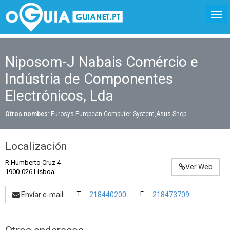
Niposom-J Nabais Comércio e
Indústria de Componentes
Electrónicos, Lda
Otros nombes
: Eurosys-European Computer System,Asus Shop
Localización
R Humberto Cruz 4
Ver Web
1900-026 Lisboa
T:
F:
Envíar e-mail
218440200
218473709