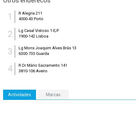
Otros enderecos
R Alegria 211
1
4000-43 Porto
Lg Casal Vistoso 1-E/F
2
1900-142 Lisboa
Lg Mons Joaquim Alves Brás 13
3
6300-733 Guarda
R Dr Mário Sacramento 141
4
3810-106 Aveiro
Actividades
Marcas