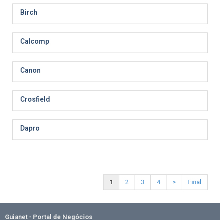
Birch
Calcomp
Canon
Crosfield
Dapro
1
2
3
4
>
Final
Guianet - Portal de Negócios