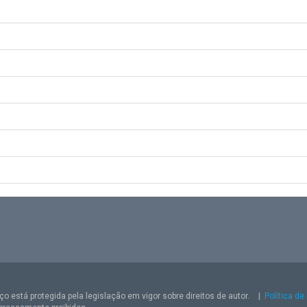
o está protegida pela legislação em vigor sobre direitos de autor.
|
Política de