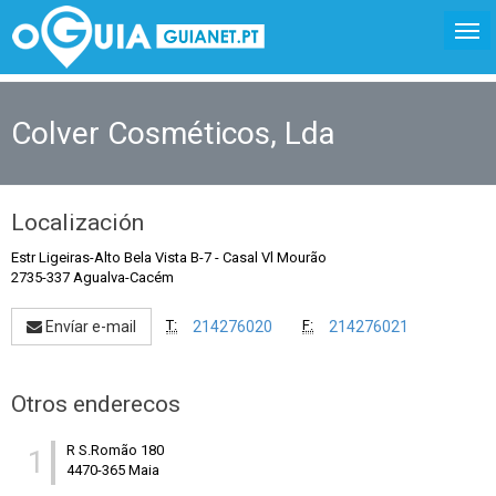
Colver Cosméticos, Lda
Localización
Estr Ligeiras-Alto Bela Vista B-7
-
Casal Vl Mourão
2735-337 Agualva-Cacém
T:
F:
Envíar e-mail
214276020
214276021
Otros enderecos
R S.Romão 180
1
4470-365 Maia