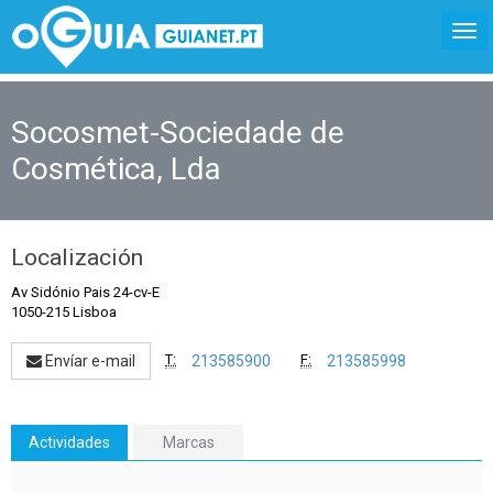
Socosmet-Sociedade de
Cosmética, Lda
Localización
Av Sidónio Pais 24-cv-E
1050-215 Lisboa
T:
F:
Envíar e-mail
213585900
213585998
Actividades
Marcas