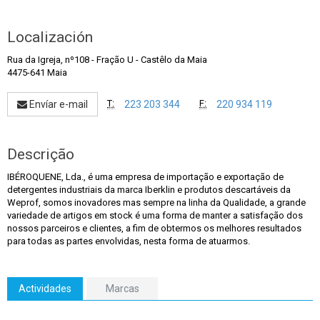
Localización
Rua da Igreja, nº108 - Fração U
-
Castêlo da Maia
4475-641 Maia
T:
F:
Envíar e-mail
223 203 344
220 934 119
Descrição
IBÉROQUENE, Lda., é uma empresa de importação e exportação de
detergentes industriais da marca Iberklin e produtos descartáveis da
Weprof, somos inovadores mas sempre na linha da Qualidade, a grande
variedade de artigos em stock é uma forma de manter a satisfação dos
nossos parceiros e clientes, a fim de obtermos os melhores resultados
para todas as partes envolvidas, nesta forma de atuarmos.
Actividades
Marcas