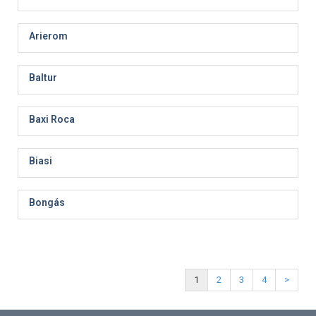
Arierom
Baltur
Baxi Roca
Biasi
Bongás
1
2
3
4
>