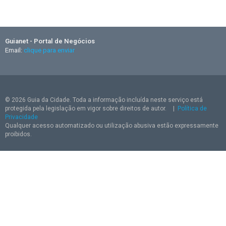
Guianet - Portal de Negócios
Email:
clique para enviar
© 2026 Guia da Cidade. Toda a informação incluída neste serviço está
protegida pela legislação em vigor sobre direitos de autor.
|
Política de
Privacidade
Qualquer acesso automatizado ou utilização abusiva estão expressamente
proibidos.