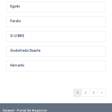
Egoki
Ferdic
G-U BKS
Godofredo Duarte
Herrarki
1
2
3
>
Guianet - Portal de Negócios