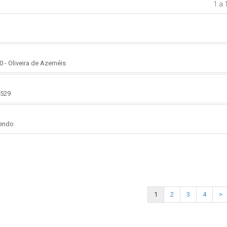
1 a 
0 - Oliveira de Azeméis
-529
sendo
1
2
3
4
>