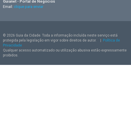
Guianet - Portal de Negócios
Email:
clique para enviar
© 2026 Guia da Cidade. Toda a informação incluída neste serviço está
protegida pela legislação em vigor sobre direitos de autor.
|
Política de
Privacidade
Qualquer acesso automatizado ou utilização abusiva estão expressamente
proibidos.