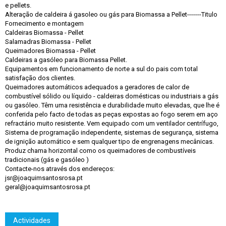
e pellets.
Alteração de caldeira á gasoleo ou gás para Biomassa a Pellet-------Titulo
Fornecimento e montagem
Caldeiras Biomassa - Pellet
Salamadras Biomassa - Pellet
Queimadores Biomassa - Pellet
Caldeiras a gasóleo para Biomassa Pellet.
Equipamentos em funcionamento de norte a sul do pais com total
satisfação dos clientes.
Queimadores automáticos adequados a geradores de calor de
combustível sólido ou líquido - caldeiras domésticas ou industriais a gás
ou gasóleo. Têm uma resistência e durabilidade muito elevadas, que lhe é
conferida pelo facto de todas as peças expostas ao fogo serem em aço
refractário muito resistente. Vem equipado com um ventilador centrífugo,
Sistema de programação independente, sistemas de segurança, sistema
de ignição automático e sem qualquer tipo de engrenagens mecânicas.
Produz chama horizontal como os queimadores de combustíveis
tradicionais (gás e gasóleo )
Contacte-nos através dos endereços:
jsr@joaquimsantosrosa.pt
geral@joaquimsantosrosa.pt
Actividades