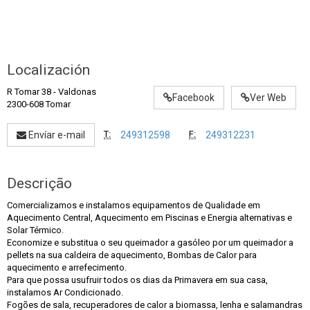
Localización
R Tomar 38
-
Valdonas
Facebook
Ver Web
2300-608 Tomar
T:
F:
Envíar e-mail
249312598
249312231
Descrição
Comercializamos e instalamos equipamentos de Qualidade em
Aquecimento Central, Aquecimento em Piscinas e Energia alternativas e
Solar Térmico.
Economize e substitua o seu queimador a gasóleo por um queimador a
pellets na sua caldeira de aquecimento, Bombas de Calor para
aquecimento e arrefecimento.
Para que possa usufruir todos os dias da Primavera em sua casa,
instalamos Ar Condicionado.
Fogões de sala, recuperadores de calor a biomassa, lenha e salamandras