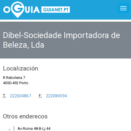
Dibel-Sociedade Importadora de
Beleza, Lda
Localización
R Reboleira 7
4050-492 Porto
T:
F:
222004867
222084594
Otros enderecos
Av Roma 48-B-Lj 44