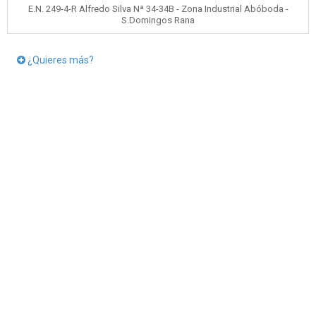
E.N. 249-4-R Alfredo Silva Nª 34-34B - Zona Industrial Abóboda -
S.Domingos Rana
¿Quieres más?