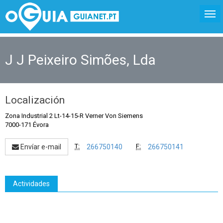
J J Peixeiro Simões, Lda
Localización
Zona Industrial 2 Lt-14-15-R Verner Von Siemens
7000-171 Évora
T:
F:
Envíar e-mail
266750140
266750141
Actividades