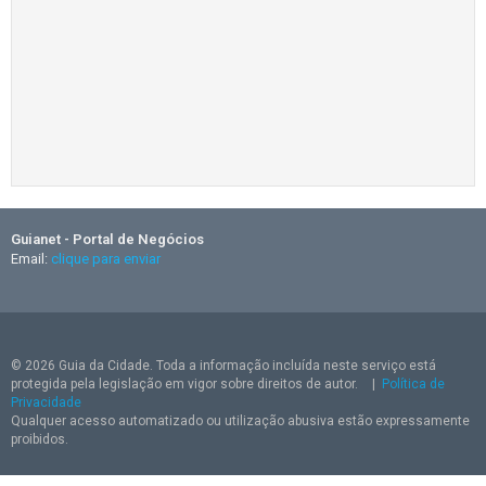
Guianet - Portal de Negócios
Email:
clique para enviar
© 2026 Guia da Cidade. Toda a informação incluída neste serviço está
protegida pela legislação em vigor sobre direitos de autor.
|
Política de
Privacidade
Qualquer acesso automatizado ou utilização abusiva estão expressamente
proibidos.