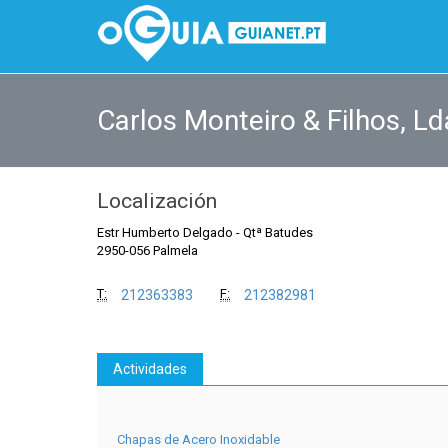
Carlos Monteiro & Filhos, Ld
Localización
Estr Humberto Delgado
-
Qtª Batudes
2950-056 Palmela
T:
F:
212363383
212382981
Actividades
Chapas de Acero Inoxidable