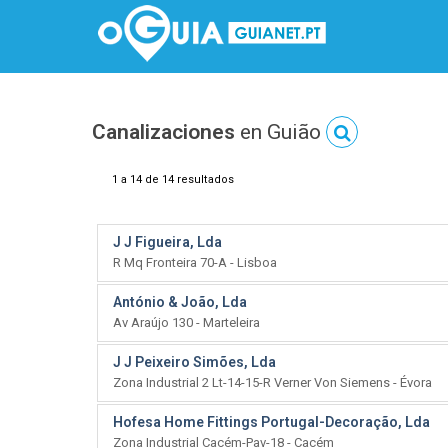
Canalizaciones
en Guião
1 a 14 de 14 resultados
J J Figueira, Lda
R Mq Fronteira 70-A - Lisboa
António & João, Lda
Av Araújo 130 - Marteleira
J J Peixeiro Simões, Lda
Zona Industrial 2 Lt-14-15-R Verner Von Siemens - Évora
Hofesa Home Fittings Portugal-Decoração, Lda
Zona Industrial Cacém-Pav-18 - Cacém