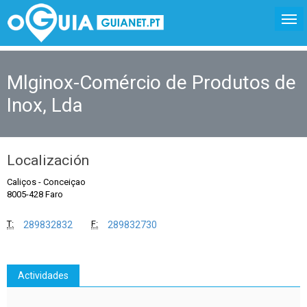
Mlginox-Comércio de Produtos de
Inox, Lda
Localización
Caliços
-
Conceiçao
8005-428 Faro
T:
F:
289832832
289832730
Actividades