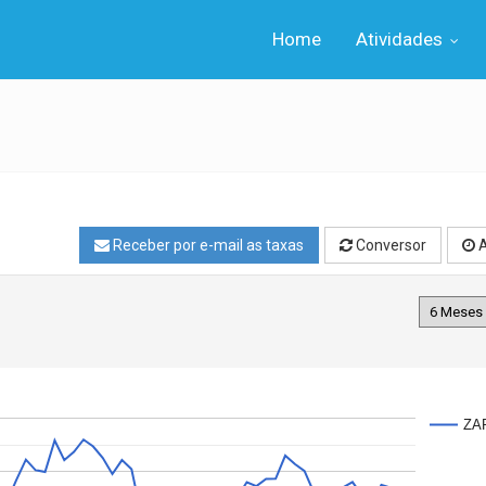
Home
Atividades
Receber por e-mail as taxas
Conversor
A
ZA