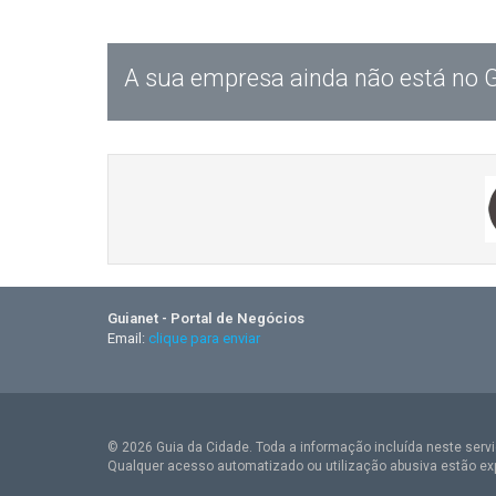
A sua empresa ainda não está no 
Guianet - Portal de Negócios
Email:
clique para enviar
© 2026 Guia da Cidade. Toda a informação incluída neste serviç
Qualquer acesso automatizado ou utilização abusiva estão ex