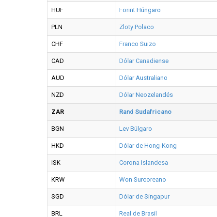
HUF
Forint Húngaro
PLN
Zloty Polaco
CHF
Franco Suizo
CAD
Dólar Canadiense
AUD
Dólar Australiano
NZD
Dólar Neozelandés
ZAR
Rand Sudafricano
BGN
Lev Búlgaro
HKD
Dólar de Hong-Kong
ISK
Corona Islandesa
KRW
Won Surcoreano
SGD
Dólar de Singapur
BRL
Real de Brasil