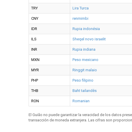
TRY
Lira Turca
CNY
renmimbi
IDR
Rupia indonésia
ILS
Sheqel novo israelit
INR
Rupia indiana
MXN
Peso mexicano
MYR
Ringgit malaio
PHP
Peso filipino
THB
Baht tailandês
RON
Romanian
El Guião no puede garantizar la veracidad de los datos pres
transacción de moneda extranjera. Las cifras son proporciona