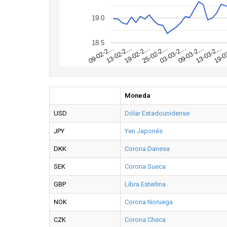
19.0
18.5
19-0
13-03-2…
09-03-2…
03-03-2…
25-02-2…
19-02-2…
13-02-2…
09-02-2…
Moneda
USD
Dólar Estadounidense
JPY
Yen Japonés
DKK
Corona Danesa
SEK
Corona Sueca
GBP
Libra Esterlina
NOK
Corona Noruega
CZK
Corona Checa