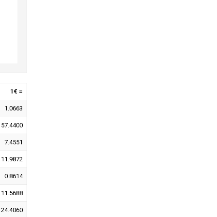
1€ =
1.0663
157.4400
7.4551
11.9872
0.8614
11.5688
24.4060