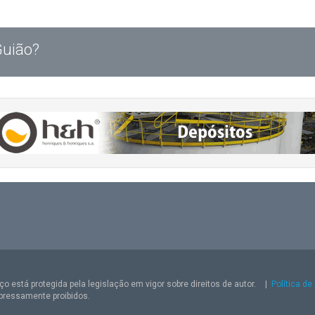
Guião?
o está protegida pela legislação em vigor sobre direitos de autor.
|
Política de
pressamente proibidos.