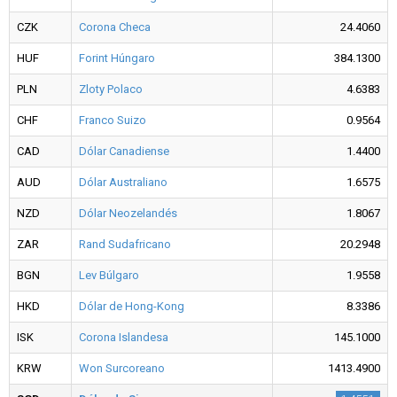
CZK
Corona Checa
24.4060
HUF
Forint Húngaro
384.1300
PLN
Zloty Polaco
4.6383
CHF
Franco Suizo
0.9564
CAD
Dólar Canadiense
1.4400
AUD
Dólar Australiano
1.6575
NZD
Dólar Neozelandés
1.8067
ZAR
Rand Sudafricano
20.2948
BGN
Lev Búlgaro
1.9558
HKD
Dólar de Hong-Kong
8.3386
ISK
Corona Islandesa
145.1000
KRW
Won Surcoreano
1413.4900