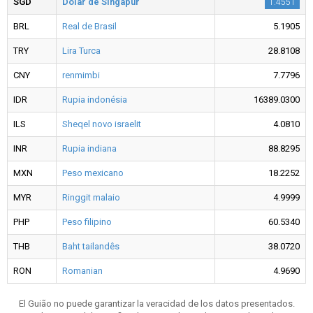
SGD
Dólar de Singapur
1.4551
BRL
Real de Brasil
5.1905
TRY
Lira Turca
28.8108
CNY
renmimbi
7.7796
IDR
Rupia indonésia
16389.0300
ILS
Sheqel novo israelit
4.0810
INR
Rupia indiana
88.8295
MXN
Peso mexicano
18.2252
MYR
Ringgit malaio
4.9999
PHP
Peso filipino
60.5340
THB
Baht tailandês
38.0720
RON
Romanian
4.9690
El Guião no puede garantizar la veracidad de los datos presentados.