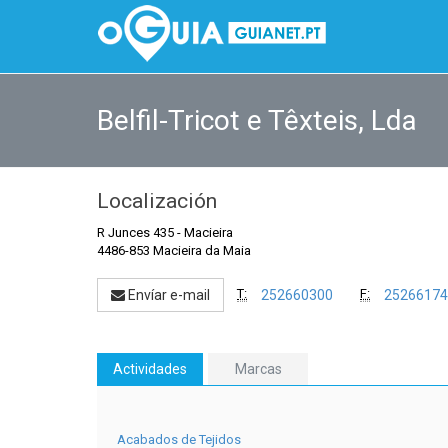
Belfil-Tricot e Têxteis, Lda
Localización
R Junces 435
-
Macieira
4486-853 Macieira da Maia
T:
F:
Envíar e-mail
252660300
25266174
Actividades
Marcas
Acabados de Tejidos