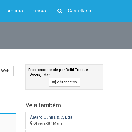
Câmbios
Feiras
Castellano
Eres responsable por Belfil-Tricot e
r Web
Têxteis, Lda?
editar datos
Veja também
Álvaro Cunha & C, Lda
Oliveira-Stª Maria