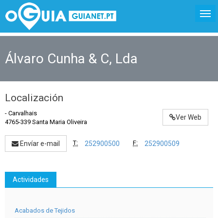
Álvaro Cunha & C, Lda
Localización
-
Carvalhais
Ver Web
4765-339 Santa Maria Oliveira
T:
F:
Envíar e-mail
252900500
252900509
Actividades
Acabados de Tejidos