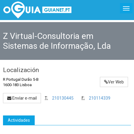
Z Virtual-Consultoria em
Sistemas de Informação, Lda
Localización
R Portugal Durão 5-B
Ver Web
1600-183 Lisboa
T:
F:
Envíar e-mail
210130445
210114339
Actividades