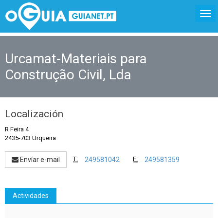
Urcamat-Materiais para
Construção Civil, Lda
Localización
R Feira 4
2435-703 Urqueira
T:
F:
Envíar e-mail
249581042
249581359
Actividades