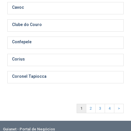
Cavoc
Clube do Couro
Confepele
Corius
Coronel Tapiocca
1
2
3
4
>
Guianet - Portal de Negócios