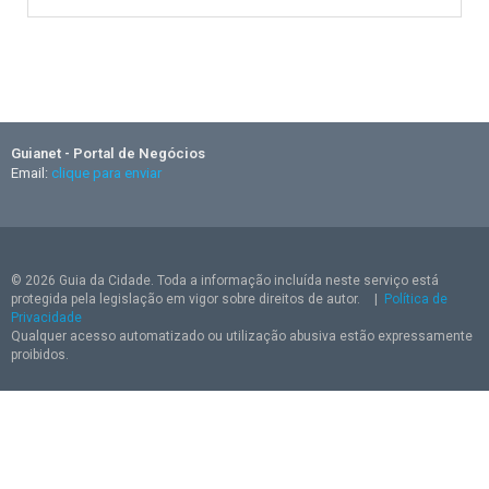
Guianet - Portal de Negócios
Email:
clique para enviar
© 2026 Guia da Cidade. Toda a informação incluída neste serviço está
protegida pela legislação em vigor sobre direitos de autor.
|
Política de
Privacidade
Qualquer acesso automatizado ou utilização abusiva estão expressamente
proibidos.