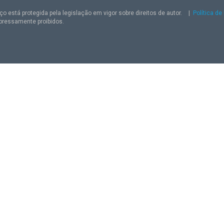
o está protegida pela legislação em vigor sobre direitos de autor.
|
Política de
pressamente proibidos.