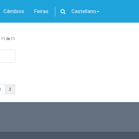
Câmbios
Feiras
Castellano
 11 de 11
1
2