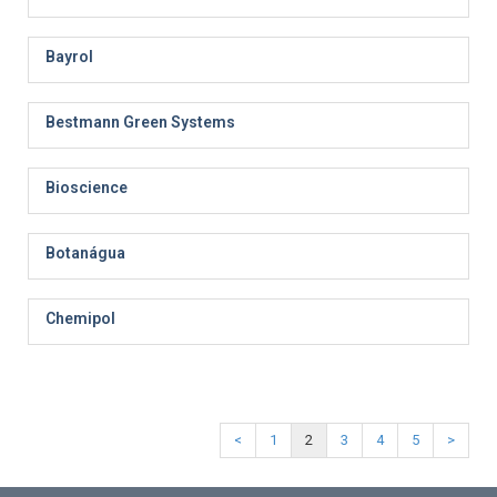
Bayrol
Bestmann Green Systems
Bioscience
Botanágua
Chemipol
<
1
2
3
4
5
>