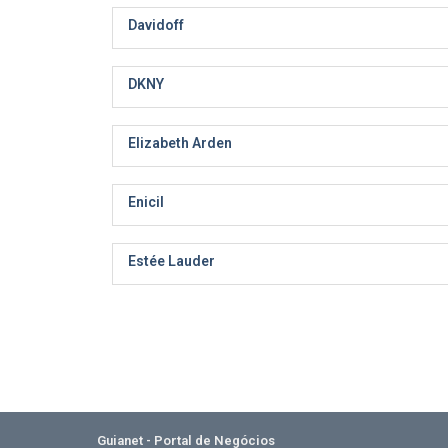
Davidoff
DKNY
Elizabeth Arden
Enicil
Estée Lauder
Guianet - Portal de Negócios