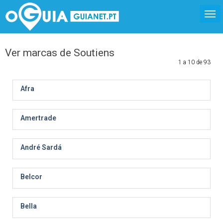
Ver marcas de Soutiens
1 a 10 de 93
Afra
Amertrade
André Sardá
Belcor
Bella