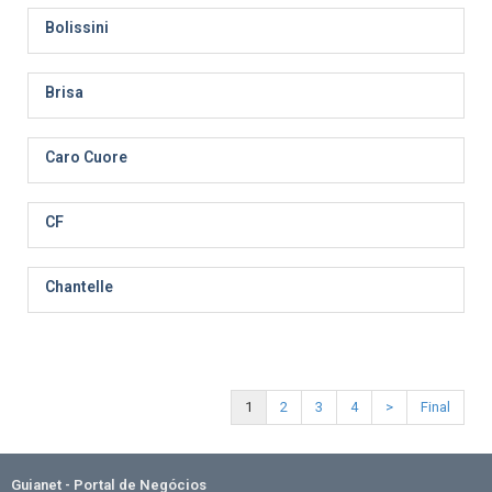
Bolissini
Brisa
Caro Cuore
CF
Chantelle
1
2
3
4
>
Final
Guianet - Portal de Negócios