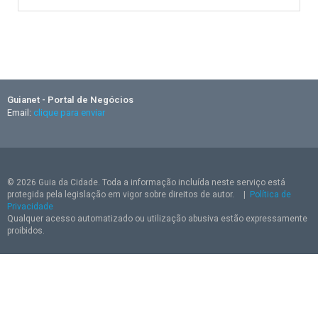
Guianet - Portal de Negócios
Email:
clique para enviar
© 2026 Guia da Cidade. Toda a informação incluída neste serviço está
protegida pela legislação em vigor sobre direitos de autor.
|
Política de
Privacidade
Qualquer acesso automatizado ou utilização abusiva estão expressamente
proibidos.