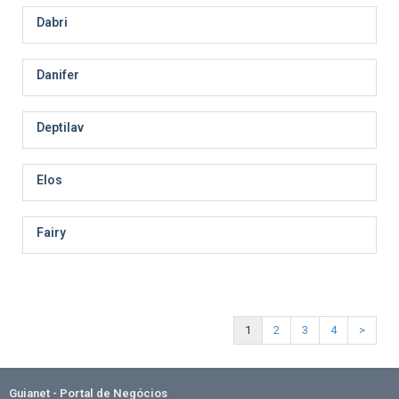
Dabri
Danifer
Deptilav
Elos
Fairy
1
2
3
4
>
Guianet - Portal de Negócios