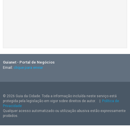
Guianet - Portal de Negócios
Email:
clique para enviar
© 2026 Guia da Cidade. Toda a informação incluída neste serviço está
protegida pela legislação em vigor sobre direitos de autor.
|
Política de
Privacidade
Qualquer acesso automatizado ou utilização abusiva estão expressamente
proibidos.