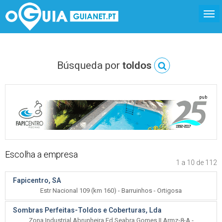
Búsqueda por
toldos
pub
Escolha a empresa
1 a 10 de 112
Fapicentro, SA
Estr Nacional 109 (km 160) - Barruinhos - Ortigosa
Sombras Perfeitas-Toldos e Coberturas, Lda
Zona Industrial Abrunheira Ed Seabra Gomes II Armz-8-A -