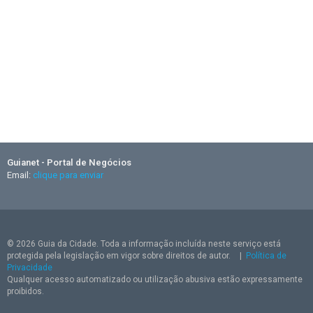
Guianet - Portal de Negócios
Email:
clique para enviar
© 2026 Guia da Cidade. Toda a informação incluída neste serviço está
protegida pela legislação em vigor sobre direitos de autor.
|
Política de
Privacidade
Qualquer acesso automatizado ou utilização abusiva estão expressamente
proibidos.