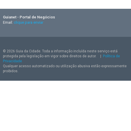
Guianet - Portal de Negócios
Email:
clique para enviar
© 2026 Guia da Cidade. Toda a informação incluída neste serviço está
protegida pela legislação em vigor sobre direitos de autor.
|
Política de
Privacidade
Qualquer acesso automatizado ou utilização abusiva estão expressamente
proibidos.