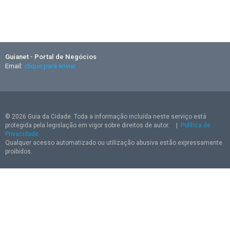
Guianet - Portal de Negócios
Email:
clique para enviar
© 2026 Guia da Cidade. Toda a informação incluída neste serviço está
protegida pela legislação em vigor sobre direitos de autor.
|
Política de
Privacidade
Qualquer acesso automatizado ou utilização abusiva estão expressamente
proibidos.