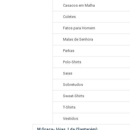
Casacos em Malha
Coletes
Fatos para Homem
Malas de Senhora
Parkas
Polo-Shirts
Saias
Sobretudos
Sweat-Shirts
T-Shirts
Vestidos
M Graça-Jóias, Lda (Santarém)