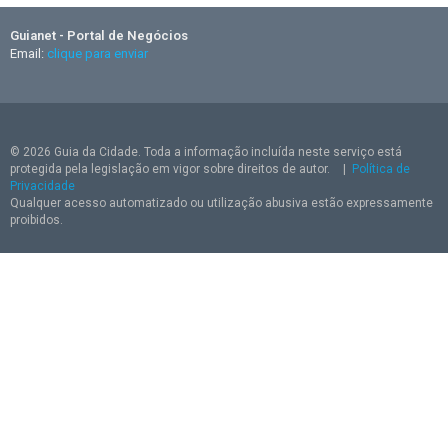
Guianet - Portal de Negócios
Email:
clique para enviar
© 2026 Guia da Cidade. Toda a informação incluída neste serviço está
protegida pela legislação em vigor sobre direitos de autor.
|
Política de
Privacidade
Qualquer acesso automatizado ou utilização abusiva estão expressamente
proibidos.