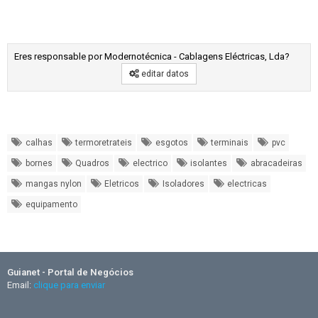
Eres responsable por Modernotécnica - Cablagens Eléctricas, Lda?
editar datos
calhas
termoretrateis
esgotos
terminais
pvc
bornes
Quadros
electrico
isolantes
abracadeiras
mangas nylon
Eletricos
Isoladores
electricas
equipamento
Guianet - Portal de Negócios
Email:
clique para enviar