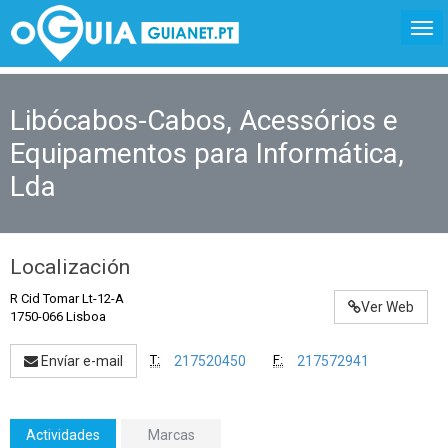
Libócabos-Cabos, Acessórios e
Equipamentos para Informática,
Lda
Localización
R Cid Tomar Lt-12-A
Ver Web
1750-066 Lisboa
T:
F:
Envíar e-mail
217520450
217572941
Actividades
Marcas