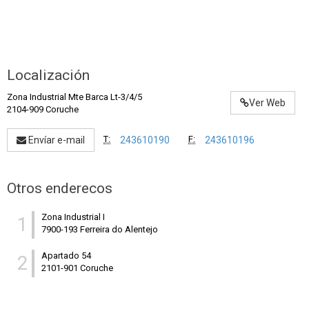
Localización
Zona Industrial Mte Barca Lt-3/4/5
Ver Web
2104-909 Coruche
T:
F:
Envíar e-mail
243610190
243610196
Otros enderecos
Zona Industrial I
1
7900-193 Ferreira do Alentejo
Apartado 54
2
2101-901 Coruche