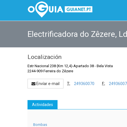
Electrificadora do Zêzere, L
Localización
Estr Nacional 238 (Km 12,4)-Apartado 38
-
Bela Vista
2244-909 Ferreira do Zêzere
T:
F:
Envíar e-mail
249360070
24936007
Actividades
Bombas