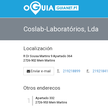
Coslab-Laboratórios, Lda
Localización
R Dr Sousa Martins 9 Apartado 364
2726-902 Mem Martins
T:
F:
Envíar e-mail
219218899
21921841
Otros enderecos
Apartado 332
1
2726-953 Mem Martins