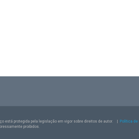
o está protegida pela legislação em vigor sobre direitos de autor.
|
Política de
pressamente proibidos.