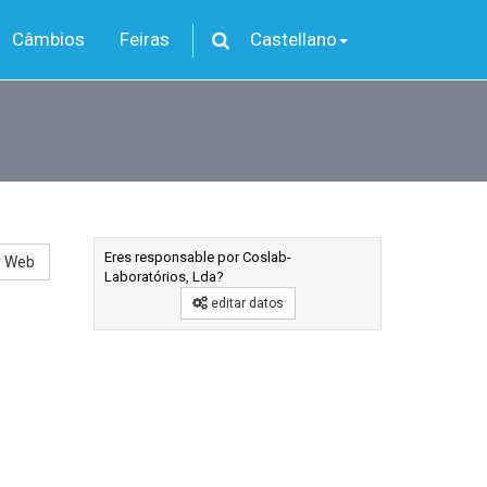
Câmbios
Feiras
Castellano
Eres responsable por Coslab-
r Web
Laboratórios, Lda?
editar datos