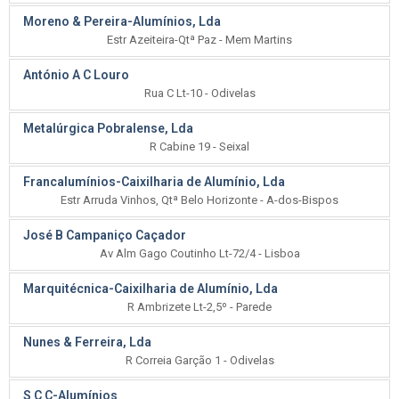
Moreno & Pereira-Alumínios, Lda
Estr Azeiteira-Qtª Paz - Mem Martins
António A C Louro
Rua C Lt-10 - Odivelas
Metalúrgica Pobralense, Lda
R Cabine 19 - Seixal
Francalumínios-Caixilharia de Alumínio, Lda
Estr Arruda Vinhos, Qtª Belo Horizonte - A-dos-Bispos
José B Campaniço Caçador
Av Alm Gago Coutinho Lt-72/4 - Lisboa
Marquitécnica-Caixilharia de Alumínio, Lda
R Ambrizete Lt-2,5º - Parede
Nunes & Ferreira, Lda
R Correia Garção 1 - Odivelas
S C C-Alumínios