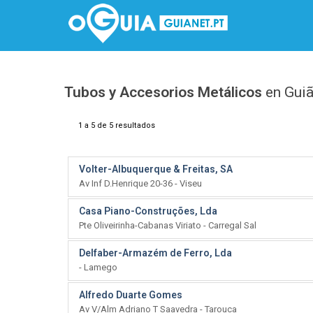
Tubos y Accesorios Metálicos
en Gui
1 a 5 de 5 resultados
Volter-Albuquerque & Freitas, SA
Av Inf D.Henrique 20-36 - Viseu
Casa Piano-Construções, Lda
Pte Oliveirinha-Cabanas Viriato - Carregal Sal
Delfaber-Armazém de Ferro, Lda
- Lamego
Alfredo Duarte Gomes
Av V/Alm Adriano T Saavedra - Tarouca