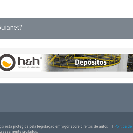
Guianet?
o está protegida pela legislação em vigor sobre direitos de autor.
|
Política de
pressamente proibidos.